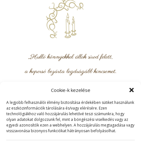
„Hulló könnyekkel állok sírod felett,
a koporsó bezárta legdrágább kincsemet.
Megállt egy szív, mely élni vágyott.
Cookie-k kezelése
Csak az idő múlik, feledni nem lehet.
A legjobb felhasználói élmény biztosítása érdekében sütiket használunk
az eszközinformációk tárolására és/vagy elérésére. Ezen
Nehéz az életet élni nélküled.
technológiákhoz való hozzájárulás lehetővé teszi számunkra, hogy
olyan adatokat dolgozzunk fel, mint a böngészési viselkedés vagy az
egyedi azonosítók ezen a webhelyen. A hozzájárulás megtagadása vagy
Felejteni téged soha nem lehet.
visszavonása bizonyos funkciókat hátrányosan befolyásolhat.