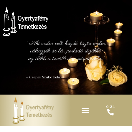
” Aki ember volt, küzdő, tiszta ember,
változzék át bár porladó rögökké,
az élőkben tovább él – mindörökké.”
– Csepeli Szabó Béla –
0-24