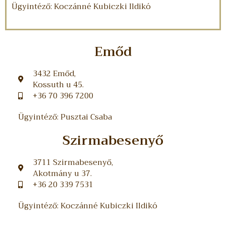
Ügyintéző: Koczánné Kubiczki Ildikó
Emőd
3432 Emőd,
Kossuth u 45.
+36 70 396 7200
Ügyintéző: Pusztai Csaba
Szirmabesenyő
3711 Szirmabesenyő,
Akotmány u 37.
+36 20 339 7531
Ügyintéző: Koczánné Kubiczki Ildikó