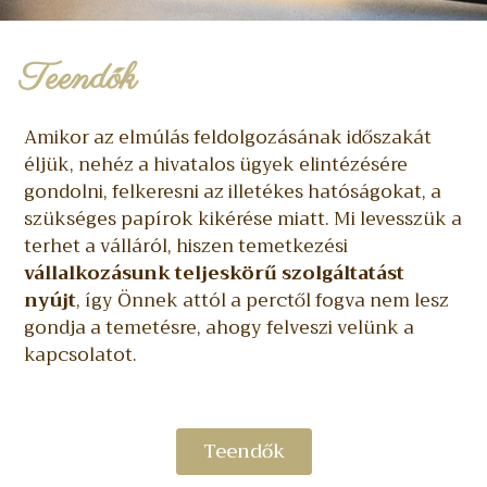
Teendők
Amikor az elmúlás feldolgozásának időszakát
éljük, nehéz a hivatalos ügyek elintézésére
gondolni, felkeresni az illetékes hatóságokat, a
szükséges papírok kikérése miatt. Mi levesszük a
terhet a válláról, hiszen temetkezési
vállalkozásunk teljeskörű szolgáltatást
nyújt
, így Önnek attól a perctől fogva nem lesz
gondja a temetésre, ahogy felveszi velünk a
kapcsolatot.
Teendők