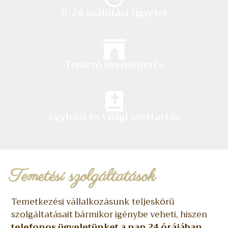
0-24 szállítási ügyelet
Temető üzemeltetés
Egyházi és világi szertartás
Temetési szolgáltatások
Temetkezési vállalkozásunk teljeskörű
szolgáltatásait bármikor igénybe veheti, hiszen
telefonos ügyeletünket a nap 24 órájában