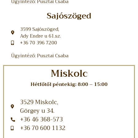
Ügyintéző: Pusztai Csaba
Sajószöged
3599 Sajószöged,
Ady Endre u 61.sz.
+36 70 396 7200
Ügyintéző: Pusztai Csaba
Miskolc
Hétfőtől péntekig: 8:00 – 15:00
3529 Miskolc,
Görgey u 34.
+36 46 368-573
+36 70 600 1132