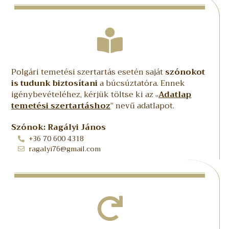
Polgári temetési szertartás esetén saját
szónokot
is tudunk biztosítani
a búcsúztatóra. Ennek
igénybevételéhez, kérjük töltse ki az „
Adatlap
temetési szertartáshoz
” nevű adatlapot.
Szónok: Ragályi János
+36 70 600 4318
ragalyi76@gmail.com