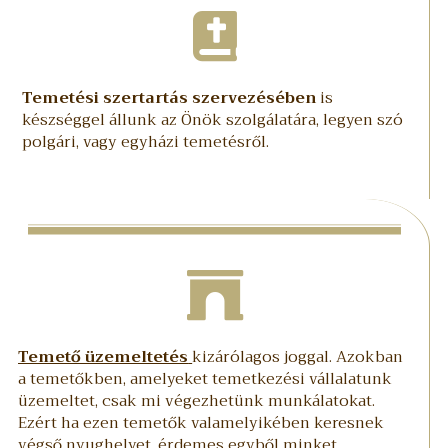
Temetési szertartás szervezésében
is
készséggel állunk az Önök szolgálatára, legyen szó
polgári, vagy egyházi temetésről.
Temető üzemeltetés
kizárólagos joggal. Azokban
a temetőkben, amelyeket temetkezési vállalatunk
üzemeltet, csak mi végezhetünk munkálatokat.
Ezért ha ezen temetők valamelyikében keresnek
végső nyughelyet, érdemes egyből minket