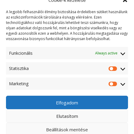
Cookie-k kezelése
A legjobb felhasználói élmény biztosítása érdekében sütiket használunk
az eszközinformációk tárolására és/vagy elérésére. Ezen
technológiákhoz való hozzájárulás lehetővé teszi számunkra, hogy
olyan adatokat dolgozzunk fel, mint a böngészési viselkedés vagy az
egyedi azonosítók ezen a webhelyen. A hozzájárulás megtagadása vagy
visszavonása bizonyos funkciókat hátrányosan befolyásolhat.
„Köröttem mindenütt békés keresztek
Funkcionális
Always active
S mély nyugalom beszédes csöndje hallgat.
Statisztika
Mely minden bölcsességnél igazabb.”
Marketing
Juhász Gyula
Elfogadom
Elutasítom
Kapcsolat
Adatvédelmi nyilatkozat
Impresszum
Beállítások mentése
© 2020-2025 Gyertyafény Temetkezés - Minden jog