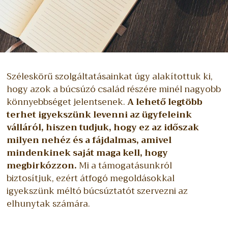
Széleskörű szolgáltatásainkat úgy alakítottuk ki,
hogy azok a búcsúzó család részére minél nagyobb
könnyebbséget jelentsenek.
A lehető legtöbb
terhet igyekszünk levenni az ügyfeleink
válláról, hiszen tudjuk, hogy ez az időszak
milyen nehéz és a fájdalmas, amivel
mindenkinek saját maga kell, hogy
megbirkózzon.
Mi a támogatásunkról
biztosítjuk, ezért átfogó megoldásokkal
igyekszünk méltó búcsúztatót szervezni az
elhunytak számára.