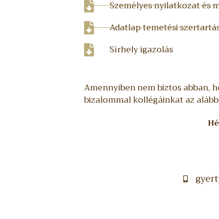
Személyes nyilatkozat és
Adatlap temetési szertartá
Sírhely igazolás
Amennyiben nem biztos abban, h
bizalommal kollégáinkat az alább
Hé
gyer