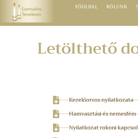
FŐOLDAL
RÓLUNK
Letölthető 
Kezelőorvos nyilatkozata
Hamvasztási és nemesfém 
Nyilatkozat rokoni kapcsol