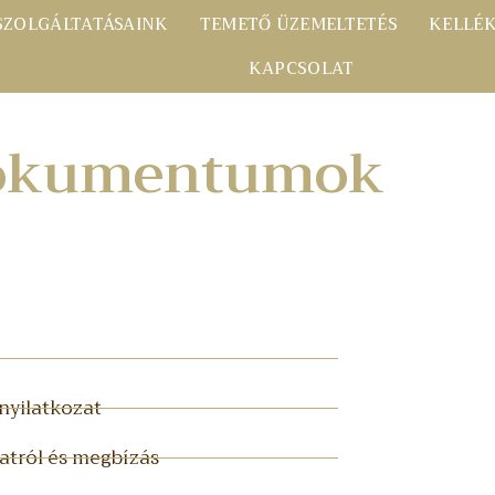
SZOLGÁLTATÁSAINK
TEMETŐ ÜZEMELTETÉS
KELLÉ
KAPCSOLAT
dokumentumok
nyilatkozat
atról és megbízás