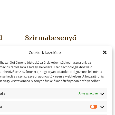
d
Szirmabesenyő
3711 Szirmabesenyő,
Cookie-k kezelése
Akotmány u 37.
200
+36 20 339 7531
elhasználói élmény biztosítása érdekében sütiket használunk az
mációk tárolására és/vagy elérésére. Ezen technológiákhoz való
i Csaba
Ügyintéző: Koczánné
s lehetővé teszi számunkra, hogy olyan adatokat dolgozzunk fel, mint a
Kubiczki Ildikó
viselkedés vagy az egyedi azonosítók ezen a webhelyen. A hozzájárulás
 vagy visszavonása bizonyos funkciókat hátrányosan befolyásolhat.
ális
Always active
ka