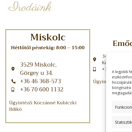
Irodáink
Miskolc
Emő
Hétfőtől péntekig: 8:00 – 15:00
3432 Emőd,
Kossuth u 45.
3529 Miskolc,
+36 70 396 7
Görgey u 34.
A legjobb f
eszközinfor
+36 46 368-573
Ügyintéző: Puszta
hozzájárulá
+36 70 600 1132
böngészési 
megtagadása
Ügyintéző: Koczánné Kubiczki
Funkcion
Ildikó
Statiszti