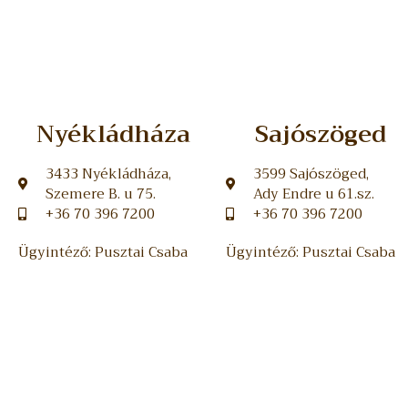
Nyékládháza
Sajószöged
3433 Nyékládháza,
3599 Sajószöged,
Szemere B. u 75.
Ady Endre u 61.sz.
+36 70 396 7200
+36 70 396 7200
Ügyintéző: Pusztai Csaba
Ügyintéző: Pusztai Csaba