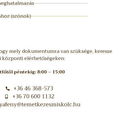
 meghatalmazás
shoz (szónok)
ogy mely dokumentumra van szüksége, keresse
i központi elérhetőségeken:
tfőtől péntekig: 8:00 – 15:00
+36 46 368-573
+36 70 600 1132
tyafeny@temetkezesmiskolc.hu